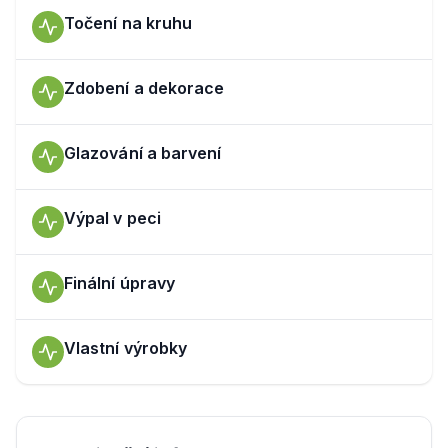
Točení na kruhu
Zdobení a dekorace
Glazování a barvení
Výpal v peci
Finální úpravy
Vlastní výrobky