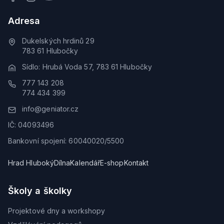
Adresa
Dukelských hrdinů 29
783 61 Hlubočky
Sídlo: Hrubá Voda 57, 783 61 Hlubočky
777 143 208
774 434 399
info@geniator.cz
IČ: 04093496
Bankovní spojení: 60040020/5500
Hrad Hluboký
Dílna
Kalendář
E-shop
Kontakt
Školy a školky
Projektové dny a workshopy