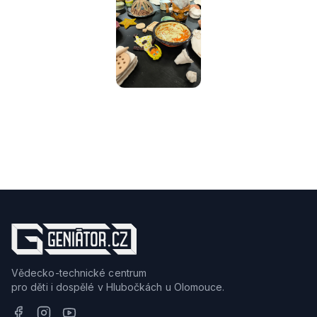
Vědecko-technické centrum
pro děti i dospělé v Hlubočkách u Olomouce.