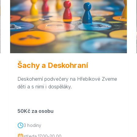
Šachy a Deskohraní
Deskoherní podvečery na Hřebíkové Zveme
děti a s nimi i dospěláky.
50Kč za osobu
3 hodiny
středa 17.00-20.00