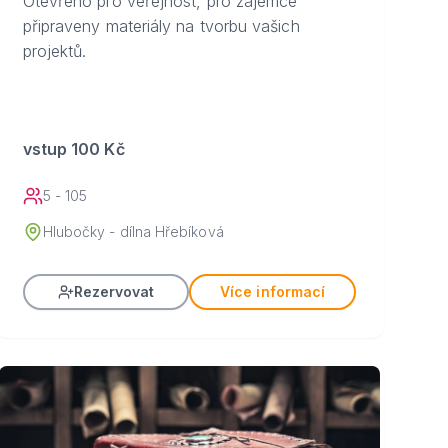
Otevřeno pro veřejnost, pro zájemce
připraveny materiály na tvorbu vašich
projektů.
vstup 100 Kč
5 - 105
Hlubočky - dílna Hřebíková
Rezervovat
Více informací