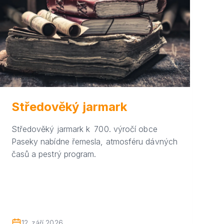
Středověký jarmark
Středověký jarmark k 700. výročí obce
Paseky nabídne řemesla, atmosféru dávných
časů a pestrý program.
12. září 2026