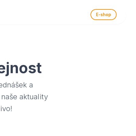
E-shop
ejnost
řednášek a
 naše aktuality
ivo!