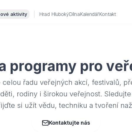
ové aktivity
Hrad Hluboký
Dílna
Kalendář
Kontakt
a programy pro veř
celou řadu veřejných akcí, festivalů, p
ěti, rodiny i širokou veřejnost. Sledujte
řijďte si užít vědu, techniku a tvoření naž
Kontaktujte nás