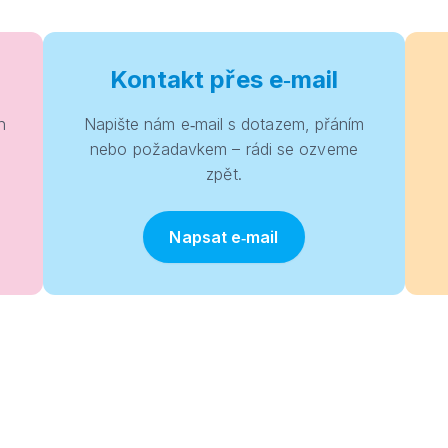
Kontakt přes e‑mail
h
Napište nám e‑mail s dotazem, přáním
nebo požadavkem – rádi se ozveme
zpět.
Napsat e‑mail