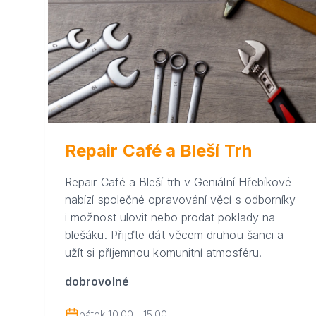
Repair Café a Bleší Trh
Repair Café a Bleší trh v Geniální Hřebíkové
nabízí společné opravování věcí s odborníky
i možnost ulovit nebo prodat poklady na
blešáku. Přijďte dát věcem druhou šanci a
užít si příjemnou komunitní atmosféru.
dobrovolné
pátek 10.00 - 15.00