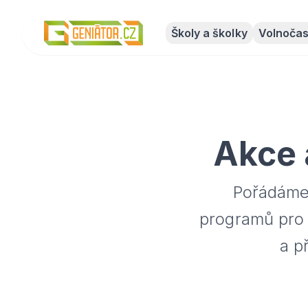
Školy a školky
Volnočas
Akce 
Pořádáme 
programů pro d
a p