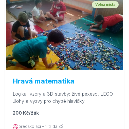
Volná místa
Hravá matematika
Logika, vzory a 3D stavby: živé pexeso, LEGO
úlohy a výzvy pro chytré hlavičky.
200 Kč/žák
předškoláci – 1. třída ZŠ