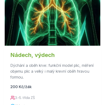
Nádech, výdech
Dýchání a oběh krve: funkční model plic, měření
objemu plic a velký i malý krevní oběh hravou
formou.
200 Kč/žák
3.–5. třída ZŠ