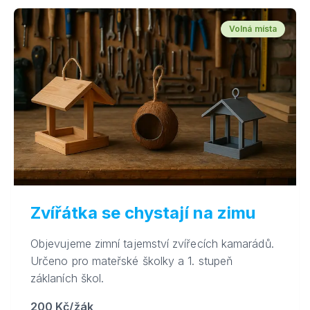
Volná místa
Zvířátka se chystají na zimu
Objevujeme zimní tajemství zvířecích kamarádů.
Určeno pro mateřské školky a 1. stupeň
záklaních škol.
200 Kč/žák