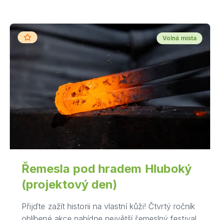
Volná místa
Řemesla pod hradem Hluboký
(projektový den)
Přijďte zažít historii na vlastní kůži! Čtvrtý ročník
oblíbené akce nabídne největší řemeslný festival