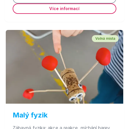
Více informací
Volná místa
Malý fyzik
Zábavná fyzika: akce a reakce, míchání barev,