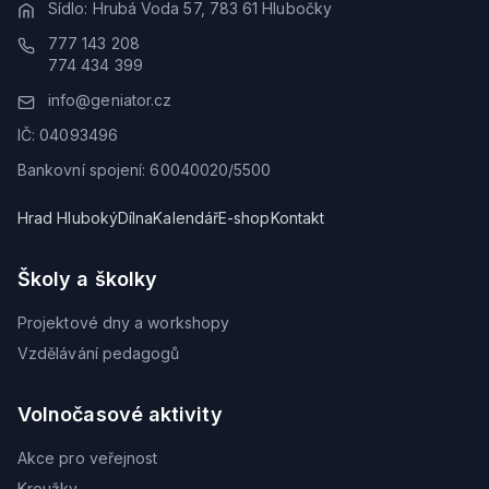
Sídlo: Hrubá Voda 57, 783 61 Hlubočky
777 143 208
774 434 399
info@geniator.cz
IČ: 04093496
Bankovní spojení: 60040020/5500
Hrad Hluboký
Dílna
Kalendář
E-shop
Kontakt
Školy a školky
Projektové dny a workshopy
Vzdělávání pedagogů
Volnočasové aktivity
Akce pro veřejnost
Kroužky