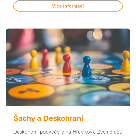
Více informací
Šachy a Deskohraní
Deskoherní podvečery na Hřebíkové Zveme děti